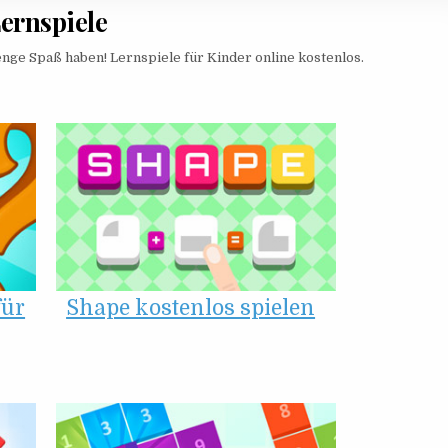
ernspiele
enge Spaß haben! Lernspiele für Kinder online kostenlos.
für
Shape kostenlos spielen