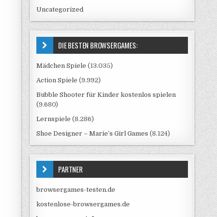
Uncategorized
DIE BESTEN BROWSERGAMES:
Mädchen Spiele
(13.035)
Action Spiele
(9.992)
Bubble Shooter für Kinder kostenlos spielen
(9.680)
Lernspiele
(8.286)
Shoe Designer – Marie’s Girl Games
(8.124)
PARTNER
browsergames-testen.de
kostenlose-browsergames.de