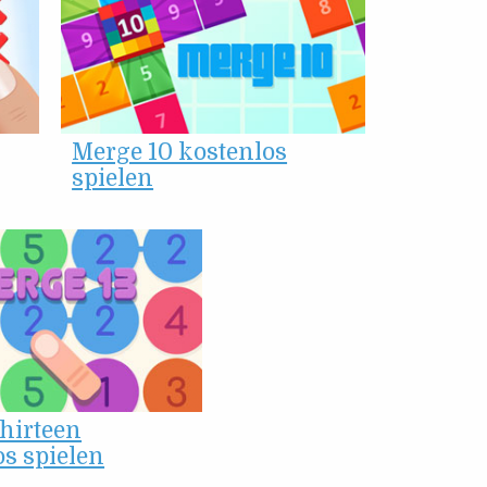
Merge 10 kostenlos
spielen
hirteen
os spielen