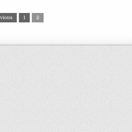
evious
1
2