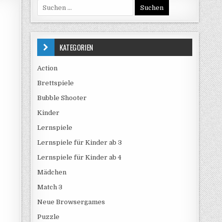
Suchen
nach:
KATEGORIEN
Action
Brettspiele
Bubble Shooter
Kinder
Lernspiele
Lernspiele für Kinder ab 3
Lernspiele für Kinder ab 4
Mädchen
Match 3
Neue Browsergames
Puzzle