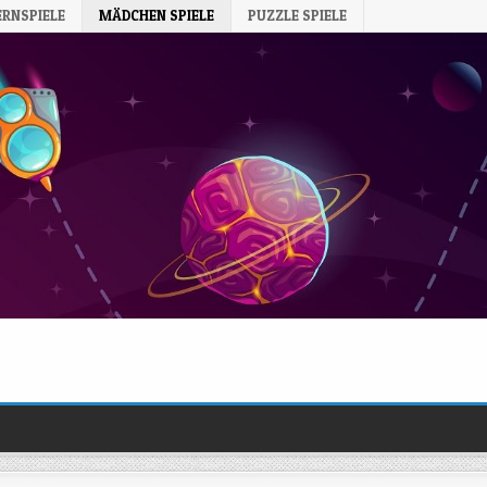
ERNSPIELE
MÄDCHEN SPIELE
PUZZLE SPIELE