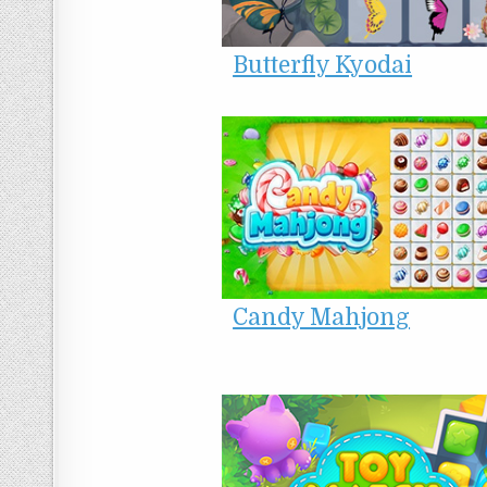
Butterfly Kyodai
Candy Mahjong