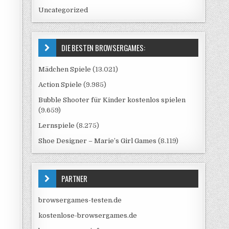
Uncategorized
DIE BESTEN BROWSERGAMES:
Mädchen Spiele
(13.021)
Action Spiele
(9.985)
Bubble Shooter für Kinder kostenlos spielen
(9.659)
Lernspiele
(8.275)
Shoe Designer – Marie’s Girl Games
(8.119)
PARTNER
browsergames-testen.de
kostenlose-browsergames.de