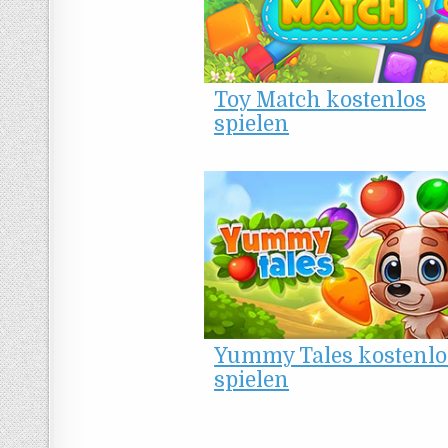
Toy Match kostenlos
spielen
Yummy Tales kostenlo
spielen