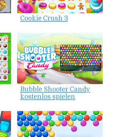
Cookie Crush 3
Bubble Shooter Candy
kostenlos spielen