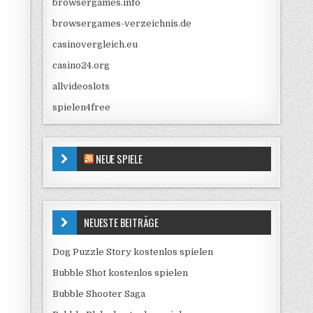
browsergames.info
browsergames-verzeichnis.de
casinovergleich.eu
casino24.org
allvideoslots
spielen4free
NEUE SPIELE
NEUESTE BEITRÄGE
Dog Puzzle Story kostenlos spielen
Bubble Shot kostenlos spielen
Bubble Shooter Saga